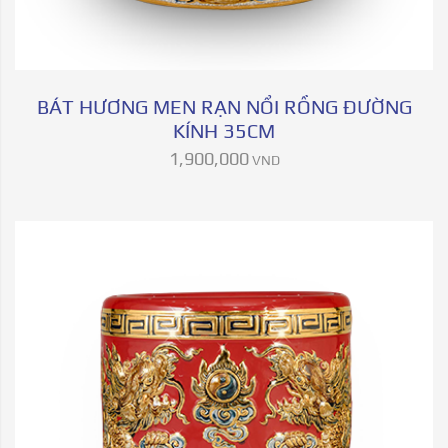
BÁT HƯƠNG MEN RẠN NỔI RỒNG ĐƯỜNG
KÍNH 35CM
1,900,000
VND