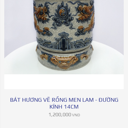
BÁT HƯƠNG VẼ RỒNG MEN LAM - ĐƯỜNG
KÍNH 14CM
1,200,000
VND