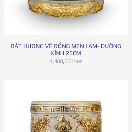
BÁT HƯƠNG VẼ RỒNG MEN LAM- ĐƯỜNG
KÍNH 25CM
1,400,000
VND