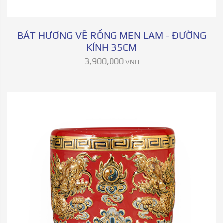
BÁT HƯƠNG VẼ RỒNG MEN LAM - ĐƯỜNG
KÍNH 35CM
3,900,000
VND