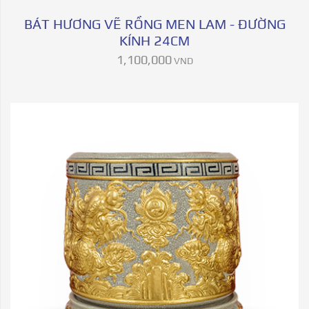
BÁT HƯƠNG VẼ RỒNG MEN LAM - ĐƯỜNG
KÍNH 24CM
1,100,000
VND