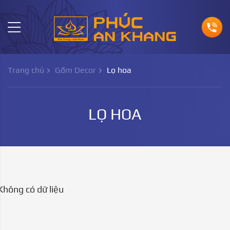
Trang chủ
Gốm Decor
Lọ hoa
LỌ HOA
Không có dữ liệu